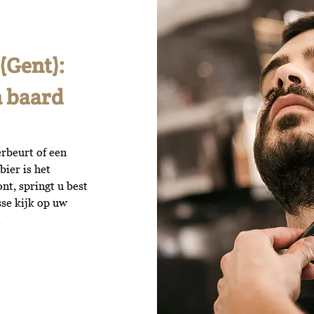
(Gent):
n baard
rbeurt of een
bier is het
t, springt u best
sse kijk op uw
.