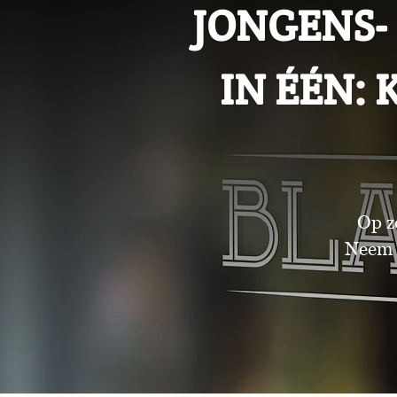
JONGENS-
IN ÉÉN:
Op z
Neem 