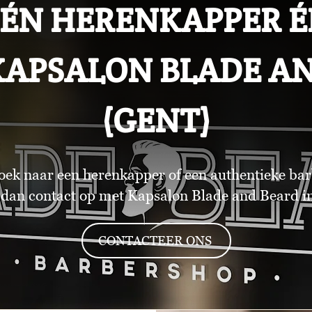
 ÉN HERENKAPPER É
 KAPSALON BLADE A
(GENT)
oek naar een herenkapper of een authentieke bar
dan contact op met Kapsalon Blade and Beard in
CONTACTEER ONS