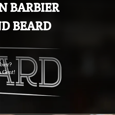
N BARBIER
ND BEARD
bier?
 Gent!