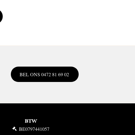
BEL ONS 0472 81 69 02
BTW
BE0797441057